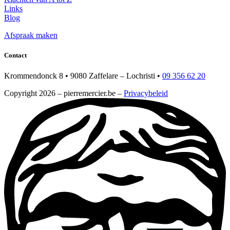
Links
Blog
Afspraak maken
Contact
Krommendonck 8 • 9080 Zaffelare – Lochristi •
09 356 62 20
Copyright 2026 – pierremercier.be –
Privacybeleid