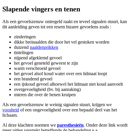
Slapende vingers en tenen
Als een gevoelszenuw ontregeld raakt en teveel signalen stuurt, kan
dit aanleiding geven tot een resem bizarre gevoelens zoals :
zinderingen
dikke breinaalden die door het vel gestoken worden
duizend
naaldenprikken
tintelingen
nijpend afgeklemd gevoel
het gevoel geneteld geweest te zijn
warm verschroeid gevoel
het gevoel alsof koud water over een lidmaat loopt
een brandend gevoel
een ijskoud gevoel alhoewel het lidmaat niet koud aanvoelt
overgevoeligheid (bv. bij aanraking)
mieren die over de benen kruipen
Als een gevoelszenuw te weinig signalen stuurt, krijgen we
voosheid
of een ongevoeligheid over een bepaald deel van het
lichaam.
Al deze klachten noemen we
paresthesieën
. Onder deze link wordt
meer uitleg verstrekt betreffende de behandeling e.a.