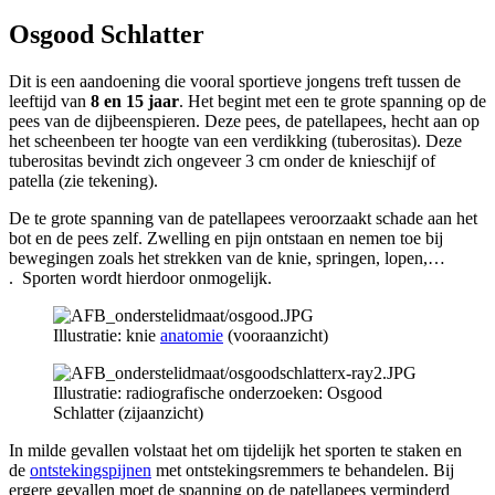
Osgood Schlatter
Dit is een aandoening die vooral sportieve jongens treft tussen de
leeftijd van
8 en 15 jaar
. Het begint met een te grote spanning op de
pees van de dijbeenspieren. Deze pees, de patellapees, hecht aan op
het scheenbeen ter hoogte van een verdikking (tuberositas). Deze
tuberositas bevindt zich ongeveer 3 cm onder de knieschijf of
patella (zie tekening).
De te grote spanning van de patellapees veroorzaakt schade aan het
bot en de pees zelf. Zwelling en pijn ontstaan en nemen toe bij
bewegingen zoals het strekken van de knie, springen, lopen,…
. Sporten wordt hierdoor onmogelijk.
Illustratie: knie
anatomie
(vooraanzicht)
Illustratie: radiografische onderzoeken: Osgood
Schlatter (zijaanzicht)
In milde gevallen volstaat het om tijdelijk het sporten te staken en
de
ontstekingspijnen
met ontstekingsremmers te behandelen. Bij
ergere gevallen moet de spanning op de patellapees verminderd