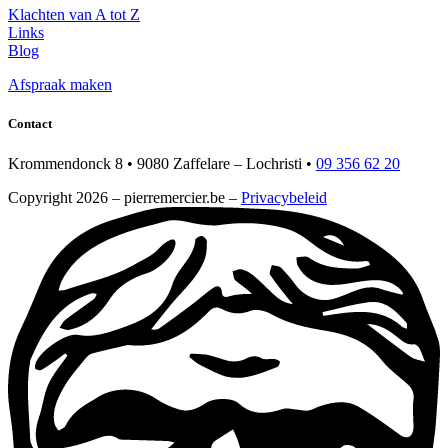
Klachten van A tot Z
Links
Blog
Afspraak maken
Contact
Krommendonck 8 • 9080 Zaffelare – Lochristi •
09 356 62 20
Copyright 2026 – pierremercier.be –
Privacybeleid